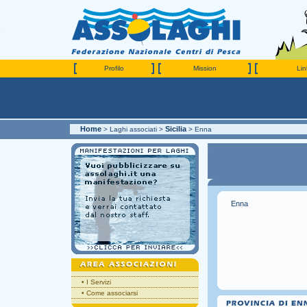
Profilo
Mission
Link
Home
Sicilia
> Laghi associati >
> Enna
Enna
•
I Servizi
•
Come associarsi