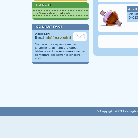
A.S.D.
•
Manifestazioni ufficiali
Via M
94013 
Assolaghi
info@assolaghi.it
E-mail:
Siamo a tua disposizione per
chiarimenti, domande o dubbi.
informazioni
Visita la sezione
per
contattare direttamente il nostro
staff.
© Copyright 2003 Assolaghi - T